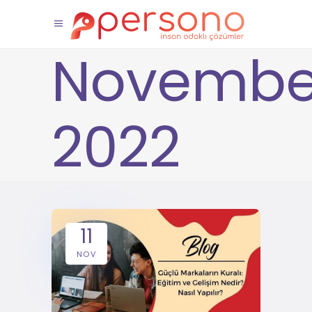
Novembe
2022
11
NOV