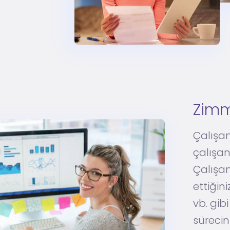
Zimm
Çalışan
çalışan
Çalışan
ettiğini
vb. gib
sürecin