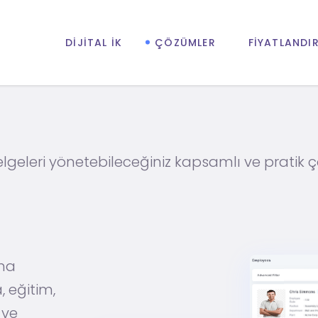
DIJITAL İK
ÇÖZÜMLER
FIYATLANDI
belgeleri yönetebileceğiniz kapsamlı ve pratik 
şma
a, eğitim,
 ve