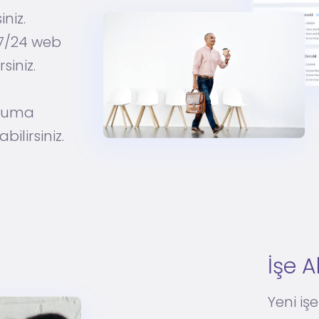
iniz.
e 7/24 web
siniz.
oruma
ilirsiniz.
İşe A
Yeni iş