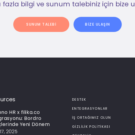
fazla bilgi ve sunum talebiniz için bize u
SUNUM TALEBI
BIZE ULAŞIN
urces
DESTEK
ENTEGRASYONLAR
no HR x filika.co
grasyonu: Bordro
İŞ ORTAĞIMIZ OLUN
çlerinde Yeni Dönem
GIZLILIK POLITIKASI
17, 2025