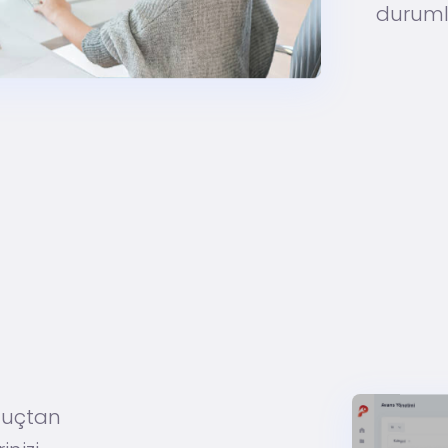
durumla
i uçtan