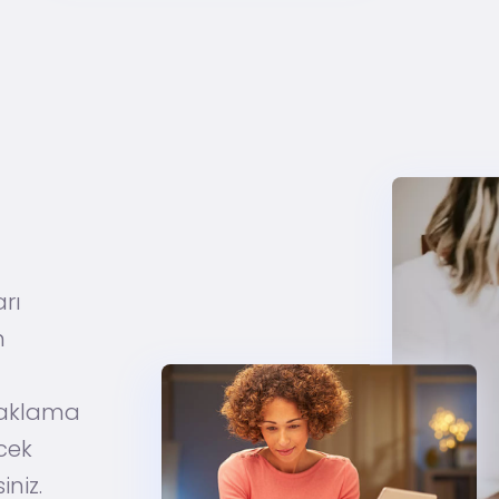
rı
n
 saklama
cek
iniz.