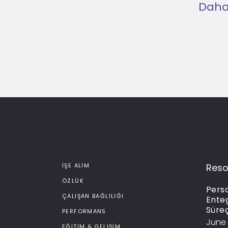
Daha 
İŞE ALIM
Reso
ÖZLÜK
Perso
ÇALIŞAN BAĞLILIĞI
Ente
Süre
PERFORMANS
June 
EĞITIM & GELIŞIM