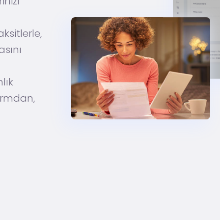
inizi
ksitlerle,
asını
nlık
formdan,