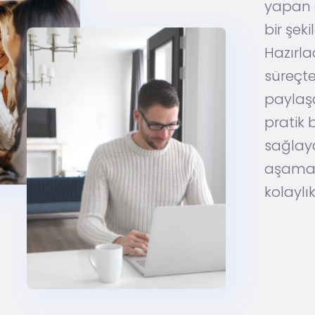
yapan ç
bir şeki
Hazırla
süreçte
paylaşa
pratik 
sağlaya
aşamad
kolaylık