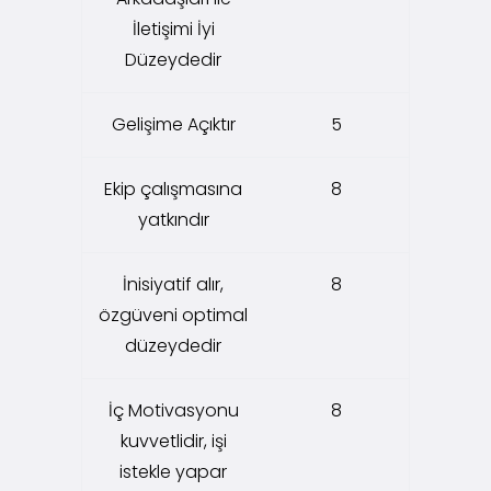
İletişimi İyi
Düzeydedir
Gelişime Açıktır
5
Ekip çalışmasına
8
yatkındır
İnisiyatif alır,
8
özgüveni optimal
düzeydedir
İç Motivasyonu
8
kuvvetlidir, işi
istekle yapar